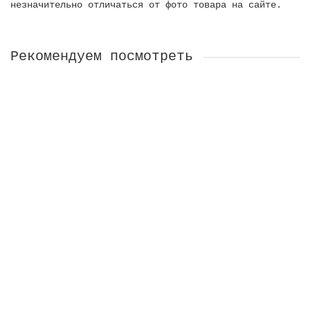
незначительно отличаться от фото товара на сайте.
Рекомендуем посмотреть
Сережки Черная смородина
На заказ
1100 ₽
В Корзину
Браслет Черная смородина
На заказ