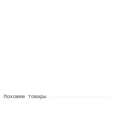
3300 ₽
В Корзину
Серьги Гроздь черной смородины
На заказ
1700 ₽
В Корзину
Похожие товары