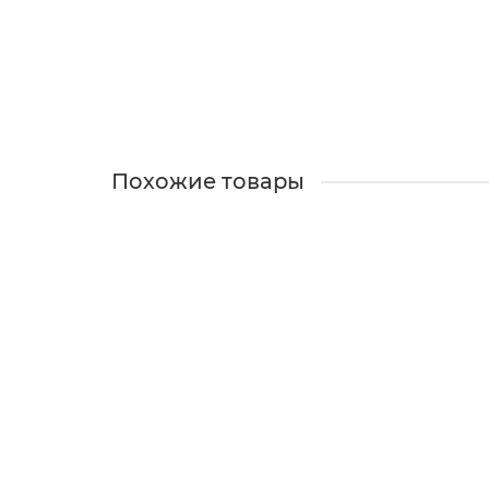
В наличии
1700 ₽
В корзину
Похожие товары
Сережки гвоздики Монстера
В наличии
700 ₽
В корзину