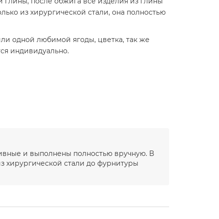
глины, после обжига все изделия из глины
олько из хирургической стали, она полностью
и одной любимой ягоды, цветка, так же
тся индивидуально.
зивные и выполнены полностью вручную. В
з хирургической стали до фурнитуры