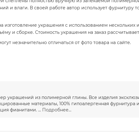
 слеплены полностью вручную из запекаемой полимерной 
ний и влаги. В своей работе автор использует фурнитуру т
а изготовление украшения с использованием нескольких ил
бъёму и сборке. Стоимость украшения на заказ рассчитывае
гут незначительно отличаться от фото товара на сайте.
йнер украшений из полимерной глины. Все изделия эксклю
ицированные материалы, 100% гипоалергенная фурнитура и
ция фианитами. ...
Подробнее...