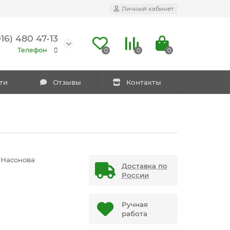
Личный кабинет
916) 480 47-13
Телефон
0
0
0
ти
Отзывы
Контакты
 Насонова
Доставка по
России
Ручная
работа