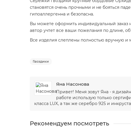
Сережки гвоздики крупные бордовые Орхидеи
становятся очень прочными и не бояться паде
гипоаллергенна и безопасна.
Вы можете оформить индивидуальный заказ н
автор учтет все ваши пожелания по длине, о
Все изделия слеплены полностью вручную и мо
Гвоздики
Яна Насонова
Привет! Меня зовут Яна - я диза
работе использую только сертиф
класса LUX, а так же серебро 925 и инкруста
Рекомендуем посмотреть