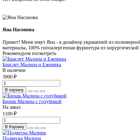
Яна Насонова
Привет! Меня зовут Яна - я дизайнер украшений из полимерн
материалы, 100% гипоалергенная фурнитура из хирургической с
Рекомендуем посмотреть
Браслет Малина и Ежевика
В наличии
3900 ₽
В корзину
Брошь Малина с голубикой
На заказ
1100 ₽
В Корзину
Подвеска Малина