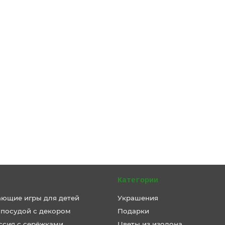
Категории
ающие игры для детей
Украшения
 посудой с декором
Подарки
ссия с серёжками
Цветы из изолона