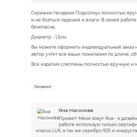
Сережки гвоздики Подсолнух полностью вруч
и не бояться падений и влаги. В своей работ
безопасна.
Диаметр - 1,5см.
Вы можете оформить индивидуальный заказ н
автор учтет все ваши пожелания по длине, о
Все изделия слеплены полностью вручную и мо
Гвоздики
Яна Насонова
Привет! Меня зовут Яна - я диза
работе использую только сертиф
класса LUX, а так же серебро 925 и инкруста