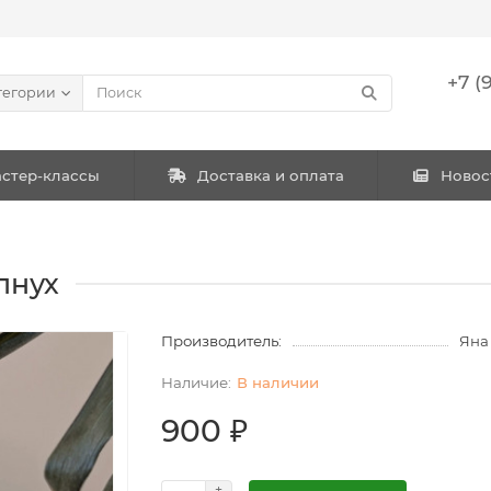
+7 (
тегории
стер-классы
Доставка и оплата
Новос
лнух
Производитель:
Яна
В наличии
900 ₽