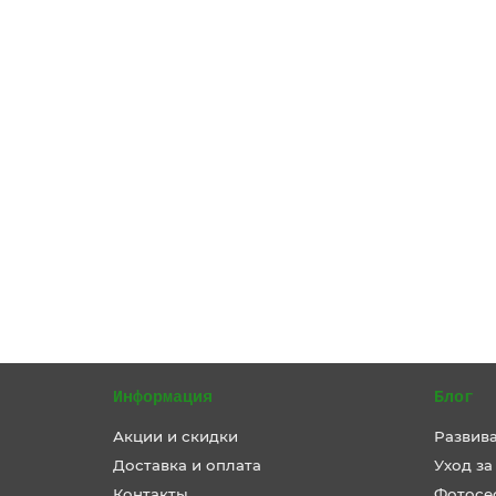
В корзину
Кулон белый Ранункулюс
На заказ
1200 ₽
В Корзину
Информация
Блог
Акции и скидки
Развив
Доставка и оплата
Уход за
Контакты
Фотосе