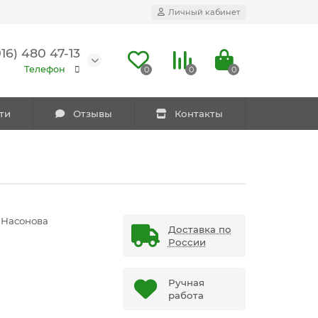
Личный кабинет
916) 480 47-13
Телефон
0
0
0
ти
Отзывы
Контакты
 Насонова
Доставка по
России
Ручная
работа