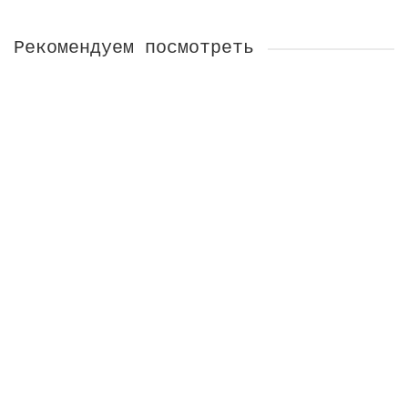
Рекомендуем посмотреть
Брошь Гранаты
На заказ
1900 ₽
В Корзину
Браслет Зерна граната
На заказ
4200 ₽