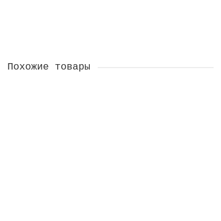
1300 ₽
В Корзину
Похожие товары
Брошь Зерна граната
На заказ
1800 ₽
В Корзину