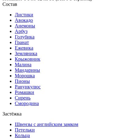
Состав
Листики
Авокадо
Анемоны
Арбуз
Голубика
Гранат
Ежевика
Земляника
Крыжовник
Малина
Мандарины
Морошка
Пионы
Ранункулюс
Ромашки
Сирень
Смородина
Застёжка
Швензы с английским замком
Петельки
Кольца