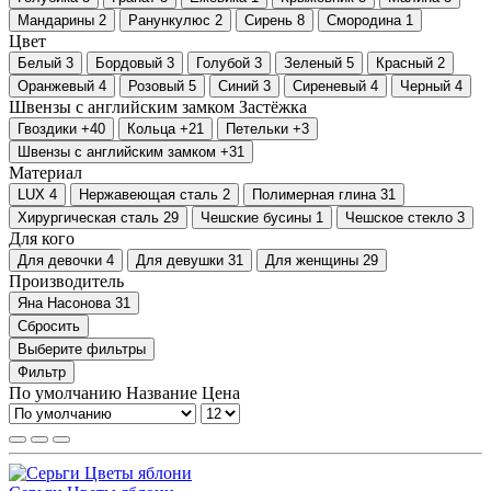
Мандарины
2
Ранункулюс
2
Сирень
8
Смородина
1
Цвет
Белый
3
Бордовый
3
Голубой
3
Зеленый
5
Красный
2
Оранжевый
4
Розовый
5
Синий
3
Сиреневый
4
Черный
4
Швензы с английским замком
Застёжка
Гвоздики
+40
Кольца
+21
Петельки
+3
Швензы с английским замком
+31
Материал
LUX
4
Нержавеющая сталь
2
Полимерная глина
31
Хирургическая сталь
29
Чешские бусины
1
Чешское стекло
3
Для кого
Для девочки
4
Для девушки
31
Для женщины
29
Производитель
Яна Насонова
31
Сбросить
Выберите фильтры
Фильтр
По умолчанию
Название
Цена