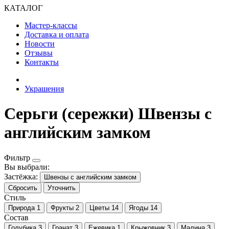
КАТАЛОГ
Мастер-классы
Доставка и оплата
Новости
Отзывы
Контакты
Украшения
Серьги (сережки) Швензы с
английским замком
Фильтр
Вы выбрали:
Застёжка:
Швензы с английским замком
Сбросить
Уточнить
Стиль
Природа
1
Фрукты
2
Цветы
14
Ягоды
14
Состав
Голубика
3
Гранат
3
Ежевика
1
Крыжовник
3
Малина
3