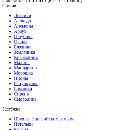
Показано с 1 по 1 из 1 (всего 1 страниц)
Состав
Листики
Авокадо
Анемоны
Арбуз
Голубика
Гранат
Ежевика
Земляника
Крыжовник
Малина
Мандарины
Морошка
Пионы
Ранункулюс
Ромашки
Сирень
Смородина
Застёжка
Швензы с английским замком
Петельки
Кольца