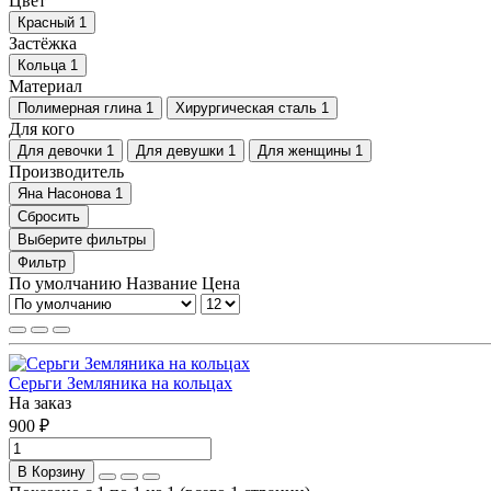
Цвет
Красный
1
Застёжка
Кольца
1
Материал
Полимерная глина
1
Хирургическая сталь
1
Для кого
Для девочки
1
Для девушки
1
Для женщины
1
Производитель
Яна Насонова
1
Сбросить
Выберите фильтры
Фильтр
По умолчанию
Название
Цена
Серьги Земляника на кольцах
На заказ
900 ₽
В Корзину