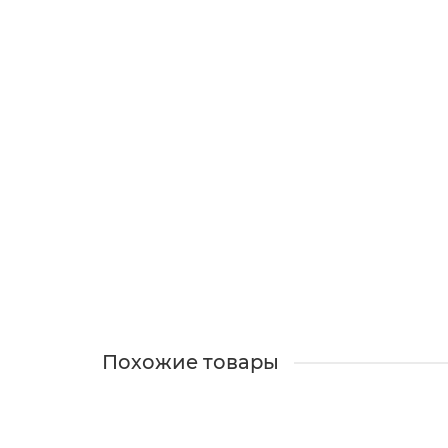
В Корзину
Серьги Мандарины
На заказ
1500 ₽
В Корзину
Похожие товары