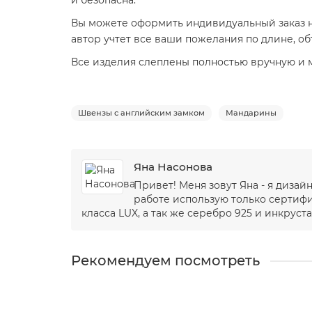
и безопасна.
Вы можете оформить индивидуальный заказ н
автор учтет все ваши пожелания по длине, о
Все изделия слеплены полностью вручную и мо
Швензы с английским замком
Мандарины
Яна Насонова
Привет! Меня зовут Яна - я диза
работе использую только сертиф
класса LUX, а так же серебро 925 и инкруста
Рекомендуем посмотреть