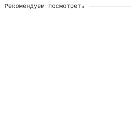
Рекомендуем посмотреть
Браслет Мандарины с листиками
На заказ
5100 ₽
В Корзину