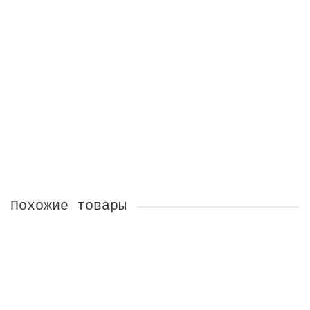
В Корзину
Сережки три Мандарина
На заказ
2300 ₽
В Корзину
Похожие товары