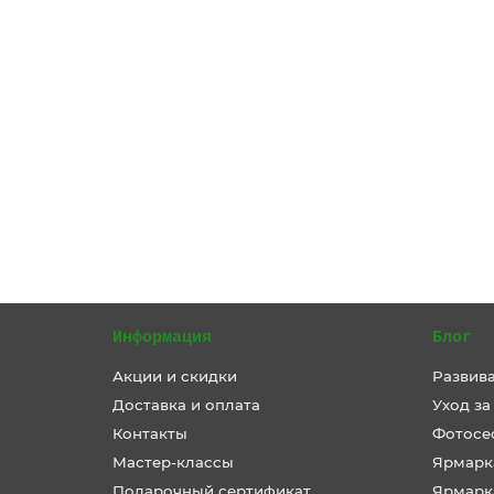
Кулон Облепиха с листиком
На заказ
1000 ₽
В Корзину
Информация
Блог
Акции и скидки
Развив
Доставка и оплата
Уход за
Контакты
Фотосе
Мастер-классы
Ярмарк
Подарочный сертификат
Ярмарк