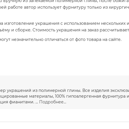
 вручную из запекаемой полимерной глины, после обжига 
воей работе автор использует фурнитуру только из хирурги
а изготовление украшения с использованием нескольких ил
бъёму и сборке. Стоимость украшения на заказ рассчитывае
гут незначительно отличаться от фото товара на сайте.
йнер украшений из полимерной глины. Все изделия эксклю
ицированные материалы, 100% гипоалергенная фурнитура и
ция фианитами. ...
Подробнее...