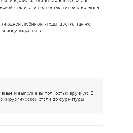
все изделия из глины становятся очень
ческой стали, она полностью гипоаллергенна
и одной любимой ягоды, цветка, так же
тся индивидуально.
зивные и выполнены полностью вручную. В
з хирургической стали до фурнитуры