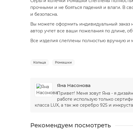
Серьги колечки Ромашки слеплены полностью
прочными и не бояться падений и влаги. В с
и безопасна.
Вы можете оформить индивидуальный заказ н
автор учтет все ваши пожелания по длине, о
Все изделия слеплены полностью вручную и мо
Кольца
Ромашки
Яна Насонова
Привет! Меня зовут Яна - я диза
работе использую только сертиф
класса LUX, а так же серебро 925 и инкруста
Рекомендуем посмотреть