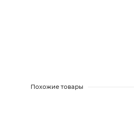
Сережки гвоздики Ромашки
В наличии
700 ₽
В корзину
Похожие товары
Серьги Цветы яблони
В наличии