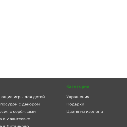
Категории
ающие игры для детей
Украшения
 посудой с декором
Подарки
ссия с серёжками
Цветы из изолона
а в Ивантеевке
а в Литвиново