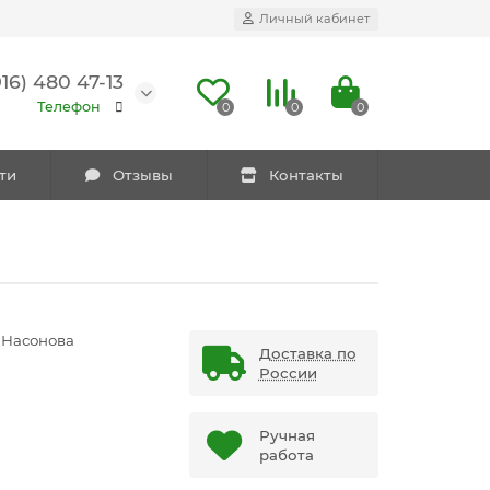
Личный кабинет
916) 480 47-13
Телефон
0
0
0
ти
Отзывы
Контакты
 Насонова
Доставка по
России
Ручная
работа